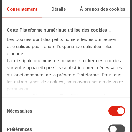
Consentement
Détails
À propos des cookies
Cette Plateforme numérique utilise des cookies...
Les cookies sont des petits fichiers textes qui peuvent
être utilisés pour rendre l’expérience utilisateur plus
efficace.
La loi stipule que nous ne pouvons stocker des cookies
sur votre appareil que s’ils sont strictement nécessaires
au fonctionnement de la présente Plateforme. Pour tous
les autres types de cookies, nous avons besoin de votre
permission.
La présente Plateforme utilise différents types de
cookies. Certains cookies sont placés par les services
Sélection
tiers qui apparaissent sur nos pages. À tout moment,
Nécessaires
du
vous pouvez modifier ou retirer votre consentement.
consentement
En savoir plus sur qui nous sommes, comment vous
Préférences
Dans cette session de questions/réponses, Sylvie
pouvez nous contacter et comment nous traitons les