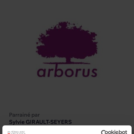
Parrainé par
Sylvie GIRAULT-SEYERS
Porteur du projet