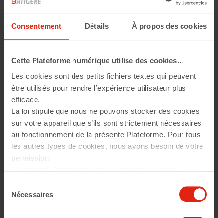
Cristina LUNGHI
Région
Ile-de-France
Consentement
Détails
À propos des cookies
Montant de la subvention
9 000 €
Année
2024
Cette Plateforme numérique utilise des cookies...
Les cookies sont des petits fichiers textes qui peuvent
être utilisés pour rendre l’expérience utilisateur plus
efficace.
La loi stipule que nous ne pouvons stocker des cookies
sur votre appareil que s’ils sont strictement nécessaires
L’Association ARBORUS promeut l’égalité entre les
au fonctionnement de la présente Plateforme. Pour tous
femmes et les hommes dans le monde à travers
les autres types de cookies, nous avons besoin de votre
notamment la diffusion d’un standard européen et
permission.
mondial : le label européen et international Gender
La présente Plateforme utilise différents types de
Equality European & International Standard (GEEIS).
cookies. Certains cookies sont placés par les services
Sélection
tiers qui apparaissent sur nos pages. À tout moment,
L’Association ARBORUS a développé en 2015
Nécessaires
du
vous pouvez modifier ou retirer votre consentement.
l’application « RESPECT ME » sous l’égide du Ministère
consentement
En savoir plus sur qui nous sommes, comment vous
des Droits des femmes mais n’a pas pu la pérenniser.