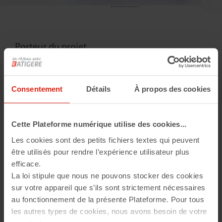
Porteur du projet
Nawel AMRANE
Région
Ile-de-France
Montant de la subvention
Consentement
Détails
À propos des cookies
5 000 €
Année
2016
Cette Plateforme numérique utilise des cookies...
Les cookies sont des petits fichiers textes qui peuvent
être utilisés pour rendre l’expérience utilisateur plus
Ces équipements permettront de mieux répondre aux
efficace.
besoins des bénéficiaires, notamment dans le cadre
La loi stipule que nous ne pouvons stocker des cookies
des cours d’alphabétisation et de
Français Langue
sur votre appareil que s’ils sont strictement nécessaires
Étrangère (FLE)
, en favorisant un environnement
au fonctionnement de la présente Plateforme. Pour tous
d’apprentissage adapté.
les autres types de cookies, nous avons besoin de votre