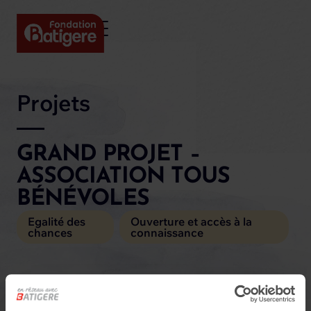
Projets
GRAND PROJET –
ASSOCIATION TOUS
BÉNÉVOLES
Egalité des
Ouverture et accès à la
chances
connaissance