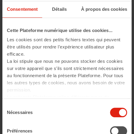
Consentement
Détails
À propos des cookies
Cette Plateforme numérique utilise des cookies...
Les cookies sont des petits fichiers textes qui peuvent
être utilisés pour rendre l’expérience utilisateur plus
efficace.
La loi stipule que nous ne pouvons stocker des cookies
sur votre appareil que s’ils sont strictement nécessaires
au fonctionnement de la présente Plateforme. Pour tous
Région
les autres types de cookies, nous avons besoin de votre
Ile-de-France
permission.
Montant de la subvention
La présente Plateforme utilise différents types de
30 000 €
Année
cookies. Certains cookies sont placés par les services
Sélection
2014
tiers qui apparaissent sur nos pages. À tout moment,
Nécessaires
du
vous pouvez modifier ou retirer votre consentement.
consentement
RETOUR AUX PROJETS
En savoir plus sur qui nous sommes, comment vous
Préférences
pouvez nous contacter et comment nous traitons les