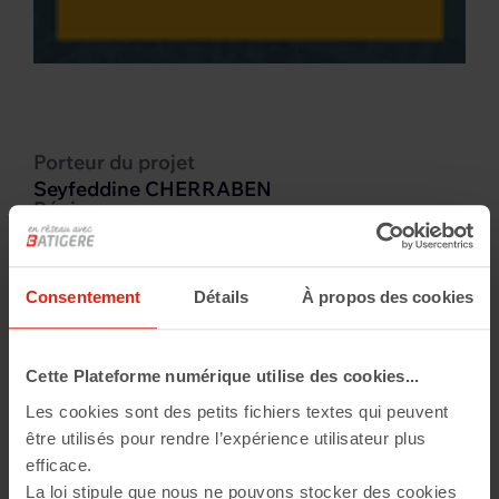
Porteur du projet
Seyfeddine CHERRABEN
Région
Ile-de-France
Montant de la subvention
9 000 €
Consentement
Détails
À propos des cookies
Année
2020
Cette Plateforme numérique utilise des cookies...
Les cookies sont des petits fichiers textes qui peuvent
Ce projet vise à lever les freins au retour à l’emploi en
être utilisés pour rendre l’expérience utilisateur plus
facilitant la mobilité des demandeurs d’emploi et des
efficace.
travailleurs en difficulté économique et sociale, en
La loi stipule que nous ne pouvons stocker des cookies