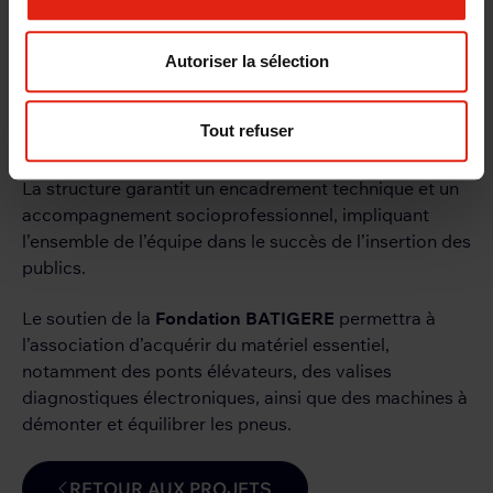
Un
accueil chaleureux
et adapté.
Un
parcours socioprofessionnel
fondé sur une
expérience de travail et une formation en
Autoriser la sélection
situation réelle.
Un
accompagnement individualisé
qui tient
Tout refuser
compte de la situation personnelle de chaque
individu.
La structure garantit un encadrement technique et un
accompagnement socioprofessionnel, impliquant
l’ensemble de l’équipe dans le succès de l’insertion des
publics.
Le soutien de la
Fondation BATIGERE
permettra à
l’association d’acquérir du matériel essentiel,
notamment des ponts élévateurs, des valises
diagnostiques électroniques, ainsi que des machines à
démonter et équilibrer les pneus.
RETOUR AUX PROJETS