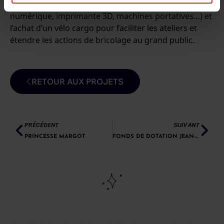
plongeante, dégauchisseuse, raboteuse, graveuse
numérique, imprimante 3D, machines portatives…) et
l’achat d’un vélo cargo pour faciliter les ateliers et
étendre les actions de bricolage au grand public.
RETOUR AUX PROJETS
PRÉCÉDENT
SUIVANT
PRINCESSE MARGOT
FONDS DE DOTATION JEAN-JACQUES PUYOO