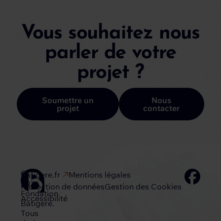
Vous souhaitez nous
parler de votre
projet ?
Soumettre un
Nous
projet
contacter
©
Batigere.fr
Mentions légales
2026
Protection de données
Gestion des Cookies
Fondation
Accessibilité
Batigere.
Tous